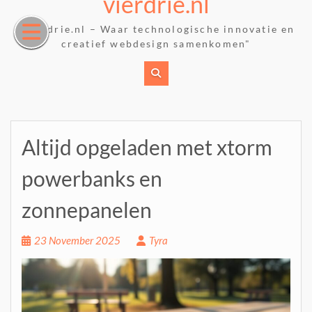
vierdrie.nl
Skip
to
"Vierdrie.nl – Waar technologische innovatie en
content
creatief webdesign samenkomen"
Altijd opgeladen met xtorm
powerbanks en
zonnepanelen
23 November 2025
Tyra