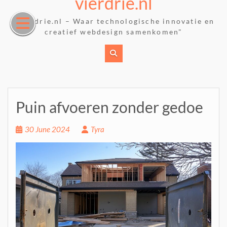
vierdrie.nl
Skip
to
"Vierdrie.nl – Waar technologische innovatie en
content
creatief webdesign samenkomen"
Puin afvoeren zonder gedoe
30 June 2024
Tyra