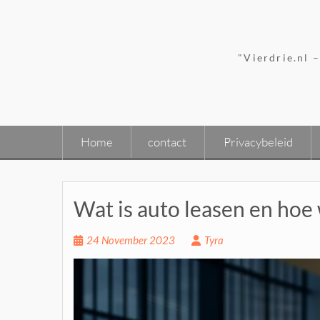
Skip
to
content
"Vierdrie.nl 
Home
contact
Privacybeleid
Wat is auto leasen en hoe
24 November 2023
Tyra