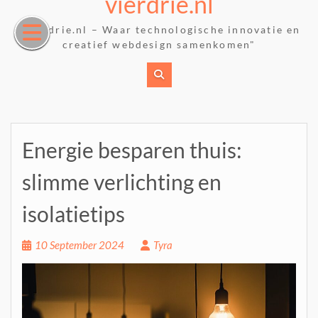
vierdrie.nl
Skip
to
"Vierdrie.nl – Waar technologische innovatie en
content
creatief webdesign samenkomen"
Energie besparen thuis:
slimme verlichting en
isolatietips
10 September 2024
Tyra