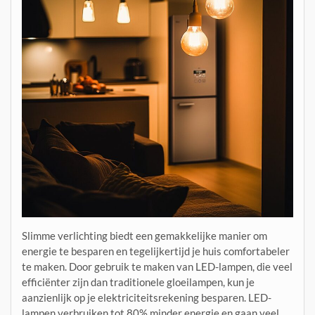
Slimme verlichting biedt een gemakkelijke manier om
energie te besparen en tegelijkertijd je huis comfortabeler
te maken. Door gebruik te maken van LED-lampen, die veel
efficiënter zijn dan traditionele gloeilampen, kun je
aanzienlijk op je elektriciteitsrekening besparen. LED-
lampen verbruiken tot 80% minder energie en gaan veel