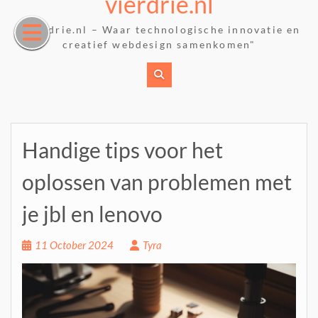
vierdrie.nl
Skip
to
"Vierdrie.nl – Waar technologische innovatie en
content
creatief webdesign samenkomen"
Handige tips voor het
oplossen van problemen met
je jbl en lenovo
11 October 2024
Tyra